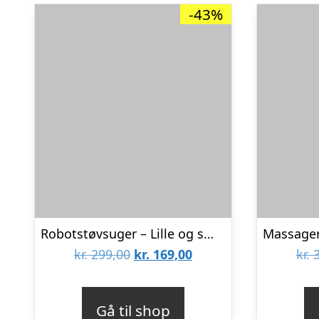
-43%
Robotstøvsuger – Lille og smart
Den
Den
kr.
299,00
kr.
169,00
kr.
3
oprindelige
aktuelle
pris
pris
Gå til shop