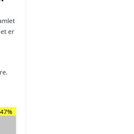
samlet
et er
re.
-47%