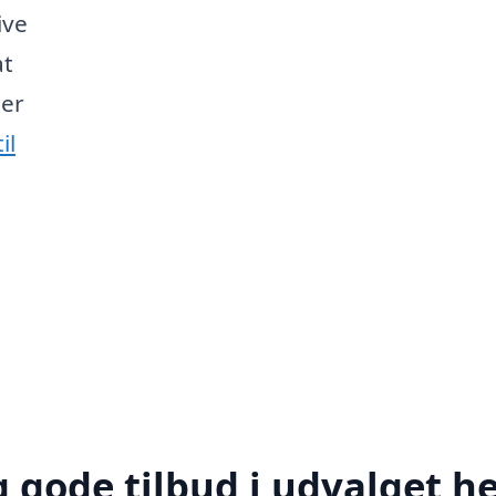
ive
at
her
il
 gode tilbud i udvalget h