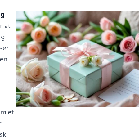
ag
r at
ag
ser
 en
amlet
r
sk