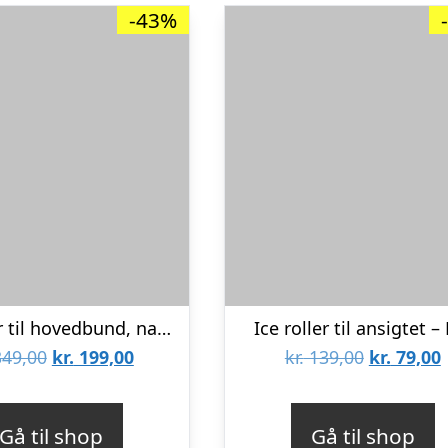
-43%
Massager til hovedbund, nakke og skuldre
Ice roller til ansigtet –
Den
Den
Den
49,00
kr.
199,00
kr.
139,00
kr.
79,00
oprindelige
aktuelle
oprindeli
pris
pris
pris
p
Gå til shop
Gå til shop