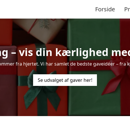
Forside
P
ag – vis din kærlighed me
er fra hjertet. Vi har samlet de bedste gaveidéer – fra kla
Se udvalget af gaver her!