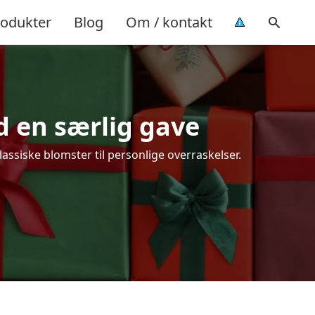
rodukter
Blog
Om / kontakt
d en særlig gave
ssiske blomster til personlige overraskelser.